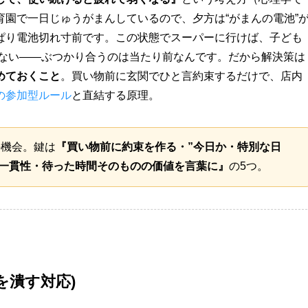
園で一日じゅうがまんしているので、夕方は“がまんの電池”
ぱり電池切れ寸前です。この状態でスーパーに行けば、子ども
貫けない——ぶつかり合うのは当たり前なんです。だから解決策は
めておくこと
。買い物前に玄関でひと言約束するだけで、店内
の参加型ルール
と直結する原理。
の機会。鍵は
『買い物前に約束を作る・”今日か・特別な日
も一貫性・待った時間そのものの価値を言葉に』
の5つ。
を潰す対応)