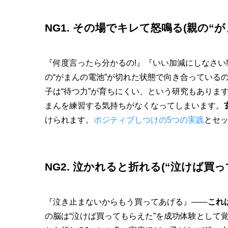
NG1. その場でキレて怒鳴る(親の“
『何度言ったら分かるの!』『いい加減にしなさい
の“がまんの電池”が切れた状態で向き合っている
子は“待つ力”が育ちにくい、という研究もありま
まんを練習する気持ちがなくなってしまいます。
けられます。
ポジティブしつけの5つの実践
とセ
NG2. 泣かれると折れる(“泣けば
『泣き止まないからもう買ってあげる』——
これ
の脳は“泣けば買ってもらえた”を成功体験として