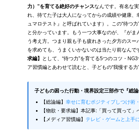
力）”を育てる絶好のチャンス
なんです。有名な実
れ、待てた子は大人になってからの成績や健康、
ュマロテスト』と呼ばれています）。この“待つ力
と分かっています。もう一つ大事なのが、『がま
う考え方。つまり親も子も疲れきった夕方のスーパ
を求めても、うまくいかないのは当たり前なんで
求編】
として、“待つ力”を育てる5つのコツ・NG
ア習慣編とあわせて読むと、子どもの“我慢する力
子どもの困った行動・境界設定三部作で『総論
【総論編】
幸せに育むポジティブしつけ術・
【物欲・要求編】本記事:「買って買って」
【メディア習慣編】
テレビ・ゲームと上手