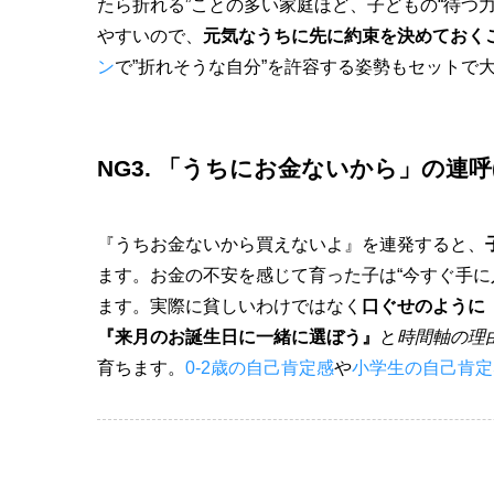
たら折れる”ことの多い家庭ほど、子どもの“待つ
やすいので、
元気なうちに先に約束を決めておく
ン
で”折れそうな自分”を許容する姿勢もセットで
NG3. 「うちにお金ないから」の連
『うちお金ないから買えないよ』を連発すると、
ます。お金の不安を感じて育った子は“今すぐ手に
ます。実際に貧しいわけではなく
口ぐせのように
『来月のお誕生日に一緒に選ぼう』
と
時間軸の理
育ちます。
0-2歳の自己肯定感
や
小学生の自己肯定