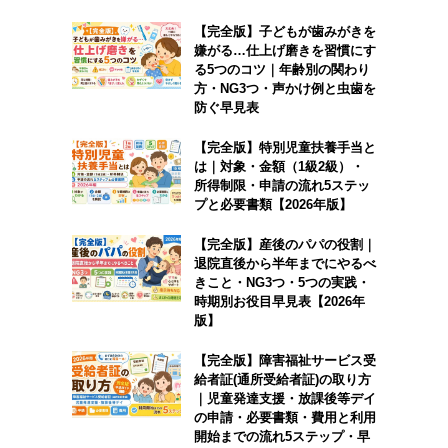
【完全版】子どもが歯みがきを
嫌がる…仕上げ磨きを習慣にす
る5つのコツ｜年齢別の関わり
方・NG3つ・声かけ例と虫歯を
防ぐ早見表
【完全版】特別児童扶養手当と
は｜対象・金額（1級2級）・
所得制限・申請の流れ5ステッ
プと必要書類【2026年版】
【完全版】産後のパパの役割｜
退院直後から半年までにやるべ
きこと・NG3つ・5つの実践・
時期別お役目早見表【2026年
版】
【完全版】障害福祉サービス受
給者証(通所受給者証)の取り方
｜児童発達支援・放課後等デイ
の申請・必要書類・費用と利用
開始までの流れ5ステップ・早