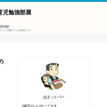
育児勉強部屋
ROOM
ウントで載せている商品です！
の
ぱぱっとパパ
3歳児のパパやってます。