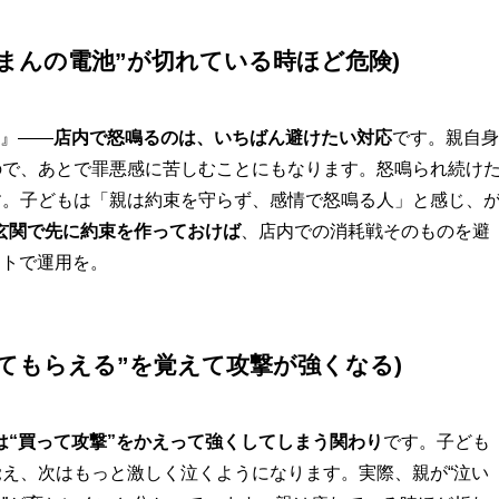
がまんの電池”が切れている時ほど危険)
!』——
店内で怒鳴るのは、いちばん避けたい対応
です。親自身
ので、あとで罪悪感に苦しむことにもなります。怒鳴られ続け
す。子どもは「親は約束を守らず、感情で怒鳴る人」と感じ、
玄関で先に約束を作っておけば
、店内での消耗戦そのものを避
ットで運用を。
買ってもらえる”を覚えて攻撃が強くなる)
は“買って攻撃”をかえって強くしてしまう関わり
です。子ども
覚え、次はもっと激しく泣くようになります。実際、親が“泣い