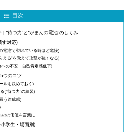
目次
｜“待つ力”と“がまんの電池”のしくみ
潰す対応)
んの電池”が切れている時ほど危険)
もらえる”を覚えて攻撃が強くなる)
お金への不安・自己肯定感低下)
5つのコツ
ルールを決めておく)
(“待つ力”の練習)
買う達成感)
)
のものの価値を言葉に
〜小学生・場面別)