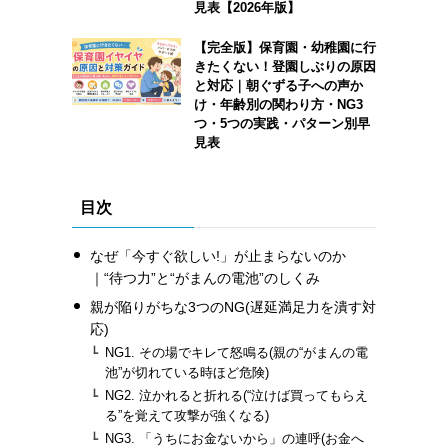
見表【2026年版】
【完全版】保育園・幼稚園に行
きたくない！登園しぶりの原因
と対応｜朝ぐずる子への声か
け・年齢別の関わり方・NG3
つ・5つの実践・パターン別早
見表
目次
なぜ「今すぐ欲しい!」が止まらないのか
｜“待つ力”と“がまんの電池”のしくみ
親が陥りがちな3つのNG(遅延満足力を潰す対
応)
NG1. その場でキレて怒鳴る(親の“がまんの電
池”が切れている時ほど危険)
NG2. 泣かれると折れる(“泣けば買ってもらえ
る”を覚えて攻撃が強くなる)
NG3. 「うちにお金ないから」の連呼(お金へ