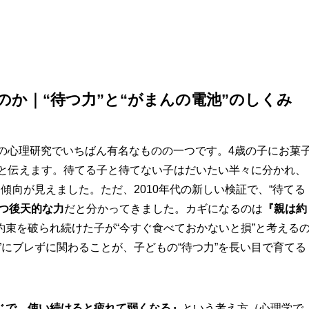
のか｜“待つ力”と“がまんの電池”のしくみ
児の心理研究でいちばん有名なものの一つです。4歳の子にお菓
』と伝えます。待てる子と待てない子はだいたい半々に分かれ、
傾向が見えました。ただ、2010年代の新しい検証で、“待てる
つ後天的な力
だと分かってきました。カギになるのは
『親は約
約束を破られ続けた子が“今すぐ食べておかないと損”と考える
”にブレずに関わることが、子どもの“待つ力”を長い目で育てる
じで、使い続けると疲れて弱くなる』
という考え方（心理学で