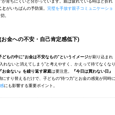
力”が育ちにくいと分かっています。親は疲れている時ほど折れ
こと
がいちばんの予防策。
完璧を手放す親子コミュニケーショ
大切。
呼(お金への不安・自己肯定感低下)
子どもの中に“お金は不安なもの”というイメージ
が刷り込まれ
入れないと消えてしまう”と考えやすく、かえって待てなくな
『お金ない』を繰り返す家庭
は要注意。
『今日は買わない日』
由
にすり替えるだけで、子どもの“待つ力”とお金の感覚が同時
感
にも影響する重要ポイント。