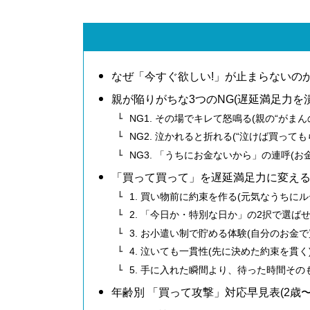
なぜ「今すぐ欲しい!」が止まらないのか
親が陥りがちな3つのNG(遅延満足力を
NG1. その場でキレて怒鳴る(親の“がま
NG2. 泣かれると折れる(“泣けば買って
NG3. 「うちにお金ないから」の連呼(
「買って買って」を遅延満足力に変える
1. 買い物前に約束を作る(元気なうちに
2. 「今日か・特別な日か」の2択で選ばせる
3. お小遣い制で貯める体験(自分のお金で
4. 泣いても一貫性(先に決めた約束を貫く
5. 手に入れた瞬間より、待った時間そ
年齢別 「買って攻撃」対応早見表(2歳