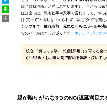
は『自我消耗』と呼ばれています）。子どもは保育
ほぼ空っぽ。親も仕事や家事で疲れきって、やっ
は“買って”の衝動を止められず、親も“ダメ”を
シンプルで、
疲れる前、元気なうちにルールを決
でのバトルはぐっと減ります。
ポジティブしつけ
核心:
『買って攻撃』は遅延満足力を育てる金
か”の2択・お小遣い制で貯める体験・泣いて
親が陥りがちな3つのNG(遅延満足力