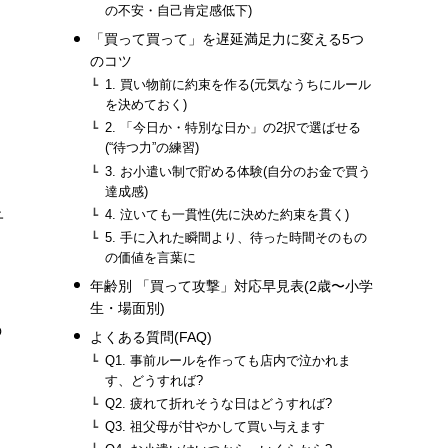
の不安・自己肯定感低下)
「買って買って」を遅延満足力に変える5つ
のコツ
1. 買い物前に約束を作る(元気なうちにルール
を決めておく)
2. 「今日か・特別な日か」の2択で選ばせる
(“待つ力”の練習)
3. お小遣い制で貯める体験(自分のお金で買う
達成感)
4. 泣いても一貫性(先に決めた約束を貫く)
子
5. 手に入れた瞬間より、待った時間そのもの
の価値を言葉に
年齢別 「買って攻撃」対応早見表(2歳〜小学
生・場面別)
の
よくある質問(FAQ)
Q1. 事前ルールを作っても店内で泣かれま
す、どうすれば?
Q2. 疲れて折れそうな日はどうすれば?
Q3. 祖父母が甘やかして買い与えます