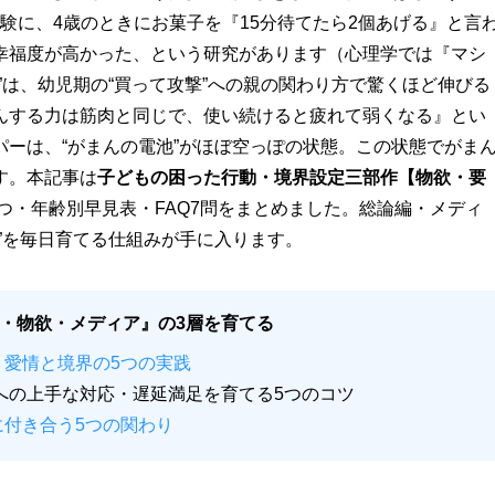
験に、4歳のときにお菓子を『15分待てたら2個あげる』と言
幸福度が高かった、という研究があります（心理学では『マシ
”は、幼児期の“買って攻撃”への親の関わり方で驚くほど伸びる
んする力は筋肉と同じで、使い続けると疲れて弱くなる』とい
ーは、“がまんの電池”がほぼ空っぽの状態。この状態でがま
す。本記事は
子どもの困った行動・境界設定三部作【物欲・要
3つ・年齢別早見表・FAQ7問をまとめました。総論編・メディ
”を毎日育てる仕組みが手に入ります。
・物欲・メディア』の3層を育てる
愛情と境界の5つの実践
への上手な対応・遅延満足を育てる5つのコツ
に付き合う5つの関わり