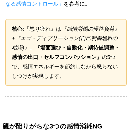
なる感情コントロール」
を参考に。
核心:
『怒り疲れ』は
『感情労働の慢性負荷』
+『エゴ・ディプリーション(自己制御燃料の
枯渇)』
。
『場面選び・自動化・期待値調整・
感情の出口・セルフコンパッション』
の5つ
で、感情エネルギーを節約しながら怒らない
しつけが実現します。
親が陥りがちな3つの感情消耗NG