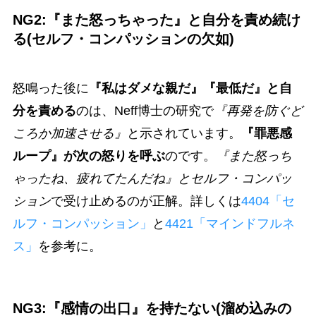
NG2:『また怒っちゃった』と自分を責め続け
る(セルフ・コンパッションの欠如)
怒鳴った後に
『私はダメな親だ』『最低だ』と自
分を責める
のは、Neff博士の研究で
『再発を防ぐど
ころか加速させる』
と示されています。
『罪悪感
ループ』が次の怒りを呼ぶ
のです。
『また怒っち
ゃったね、疲れてたんだね』とセルフ・コンパッ
ション
で受け止めるのが正解。詳しくは
4404「セ
ルフ・コンパッション」
と
4421「マインドフルネ
ス」
を参考に。
NG3:『感情の出口』を持たない(溜め込みの