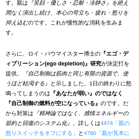
す。親は
『笑顔・優しさ・忍耐・冷静さ』を絶え
間なく演出し続け、本心の苛立ち・疲れ・怒りを
抑え込む
のです。これが慢性的な消耗を生みま
す。
さらに、ロイ・バウマイスター博士の
『エゴ・デ
ィプリーション(ego depletion)』研究
が決定打を
提供。
『自己制御は筋肉と同じ有限の資源で、使
うほど枯渇する』
と示しました。1日の終わりに怒
鳴ってしまうのは
『あなたが弱い』のではなく
『自己制御の燃料が空になっている』
のです。だ
から対策は
『精神論ではなく、感情エネルギーの
節約と回復のシステム化』
。詳しくは
4474「親の
怒りスイッチをオフにする」
と
4790「親が見本に