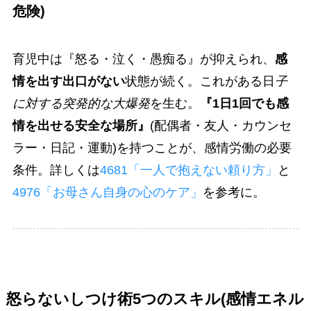
危険)
育児中は『怒る・泣く・愚痴る』が抑えられ、
感
情を出す出口がない
状態が続く。これがある日
子
に対する突発的な大爆発
を生む。
『1日1回でも感
情を出せる安全な場所』
(配偶者・友人・カウンセ
ラー・日記・運動)を持つことが、感情労働の必要
条件。詳しくは
4681「一人で抱えない頼り方」
と
4976「お母さん自身の心のケア」
を参考に。
怒らないしつけ術5つのスキル(感情エネル