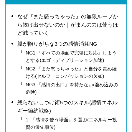
なぜ『また怒っちゃった』の無限ループか
ら抜け出せないのか｜がまんの力は使うほ
ど減っていく
親が陥りがちな3つの感情消耗NG
NG1:『すべての場面で完璧に対応』しよう
とする(エゴ・ディプリーション加速)
NG2:『また怒っちゃった』と自分を責め続
ける(セルフ・コンパッションの欠如)
NG3:『感情の出口』を持たない(溜め込みの
危険)
怒らないしつけ術5つのスキル(感情エネル
ギー節約戦略)
1. 『感情を使う場面』を選ぶ(エネルギー投
資の優先順位)