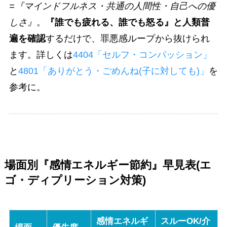
=『マインドフルネス・共通の人間性・自己への優
しさ』
。
『誰でも疲れる、誰でも怒る』と人類普
遍を確認
するだけで、罪悪感ループから抜けられ
ます。詳しくは
4404「セルフ・コンパッション」
と
4801「ありがとう・ごめんね(子に対しても)」
を
参考に。
場面別『感情エネルギー節約』早見表(エ
ゴ・ディプリーション対策)
感情エネルギ
スルーOK/介