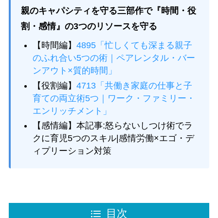
親のキャパシティを守る三部作で『時間・役
割・感情』の3つのリソースを守る
【時間編】
4895「忙しくても深まる親子
のふれ合い5つの術｜ペアレンタル・バー
ンアウト×質的時間」
【役割編】
4713「共働き家庭の仕事と子
育ての両立術5つ｜ワーク・ファミリー・
エンリッチメント」
【感情編】本記事:怒らないしつけ術でラ
クに育児5つのスキル|感情労働×エゴ・デ
ィプリーション対策
目次