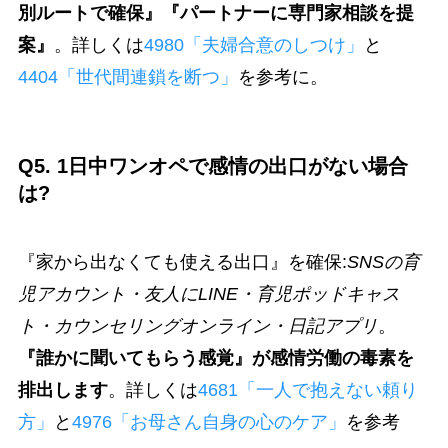
別ルートで確保』『パートナーに専門家相談を提
案』
。詳しくは
4980「夫婦合意のしつけ」
と
4404「世代間連鎖を断つ」
を参考に。
Q5. 1日中ワンオペで感情の出口がない場合
は?
『家から出なくても使える出口』を確保:
SNSの育
児アカウント・友人にLINE・育児ポッドキャス
ト・カウンセリングオンライン・日記アプリ
。
『誰かに聞いてもらう感覚』が感情労働の毒素を
排出します
。詳しくは
4681「一人で抱えない頼り
方」
と
4976「お母さん自身の心のケア」
を参考