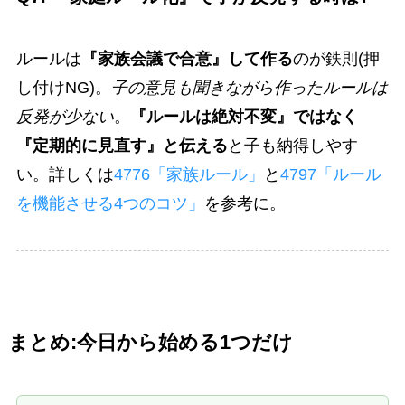
ルールは
『家族会議で合意』して作る
のが鉄則(押
し付けNG)。
子の意見も聞きながら作ったルールは
反発が少ない
。
『ルールは絶対不変』ではなく
『定期的に見直す』と伝える
と子も納得しやす
い。詳しくは
4776「家族ルール」
と
4797「ルール
を機能させる4つのコツ」
を参考に。
まとめ:今日から始める1つだけ