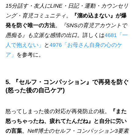
15分話す・友人にLINE・日記・運動・カウンセリ
ング・育児コミュニティ
。
『溜め込まない』が爆
発を防ぐ唯一の方法
。
『SNSの育児アカウントで
愚痴る』も立派な感情の出口
。詳しくは
4681「一
人で抱えない」
と
4976「お母さん自身の心のケ
ア」
を参考に。
5. 『セルフ・コンパッション』で再発を防ぐ
(怒った後の自己ケア)
怒ってしまった後の対応が再発防止の核。
『また
怒っちゃったね、疲れてたんだね』と自分に労い
の言葉
。
Neff博士のセルフ・コンパッション3要素