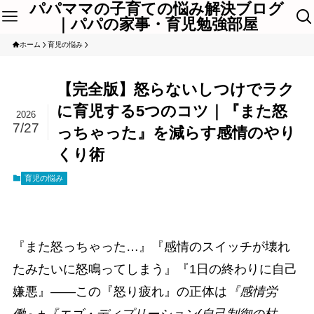
パパママの子育ての悩み解決ブログ
｜パパの家事・育児勉強部屋
ホーム
育児の悩み
【完全版】怒らないしつけでラク
に育児する5つのコツ｜『また怒
2026
7/27
っちゃった』を減らす感情のやり
くり術
育児の悩み
『また怒っちゃった…』『感情のスイッチが壊れ
たみたいに怒鳴ってしまう』『1日の終わりに自己
嫌悪』――この『怒り疲れ』の正体は
『感情労
働』+『エゴ・ディプリーション(自己制御の枯