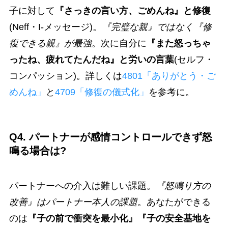
子に対して
『さっきの言い方、ごめんね』と修復
(Neff・I-メッセージ)。
『完璧な親』ではなく『修
復できる親』が最強
。次に自分に
『また怒っちゃ
ったね、疲れてたんだね』と労いの言葉
(セルフ・
コンパッション)。詳しくは
4801「ありがとう・ご
めんね」
と
4709「修復の儀式化」
を参考に。
Q4. パートナーが感情コントロールできず怒
鳴る場合は?
パートナーへの介入は難しい課題。
『怒鳴り方の
改善』はパートナー本人の課題
。あなたができる
のは
『子の前で衝突を最小化』『子の安全基地を