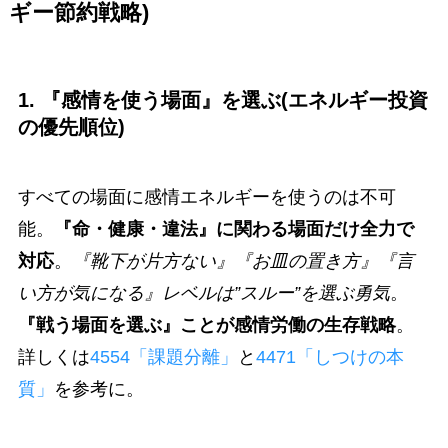
ギー節約戦略)
1. 『感情を使う場面』を選ぶ(エネルギー投資
の優先順位)
すべての場面に感情エネルギーを使うのは不可
能。
『命・健康・違法』に関わる場面だけ全力で
対応
。
『靴下が片方ない』『お皿の置き方』『言
い方が気になる』レベルは”スルー”を選ぶ勇気
。
『戦う場面を選ぶ』ことが感情労働の生存戦略
。
詳しくは
4554「課題分離」
と
4471「しつけの本
質」
を参考に。