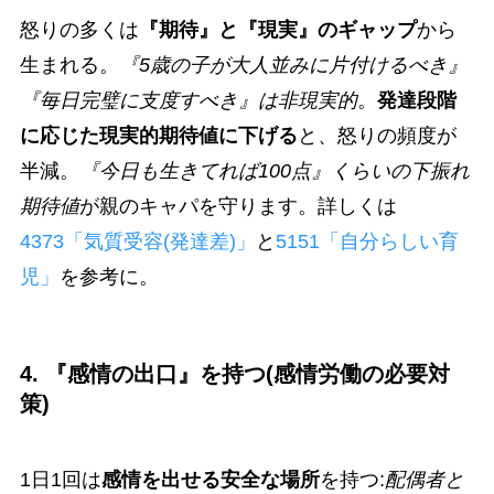
怒りの多くは
『期待』と『現実』のギャップ
から
生まれる。
『5歳の子が大人並みに片付けるべき』
『毎日完璧に支度すべき』は非現実的
。
発達段階
に応じた現実的期待値に下げる
と、怒りの頻度が
半減。
『今日も生きてれば100点』くらいの下振れ
期待値
が親のキャパを守ります。詳しくは
4373「気質受容(発達差)」
と
5151「自分らしい育
児」
を参考に。
4. 『感情の出口』を持つ(感情労働の必要対
策)
1日1回は
感情を出せる安全な場所
を持つ:
配偶者と