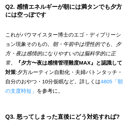
Q2. 感情エネルギーが朝には満タンでも夕方
には空っぽです
これがバウマイスター博士のエゴ・ディプリーシ
ョン現象そのもの。
朝・午前中は理性的でも、夕
方・夜は感情的になりやすいのは脳科学的に正
常
。
『夕方〜夜は感情管理難度MAX』と認識して
対策
:夕方ルーティン自動化・夫婦バトンタッチ・
自分のおやつ・10分仮眠など。詳しくは
4805「朝
の支度時短」
を参考に。
Q3. 怒ってしまった直後にどう対処すれば?