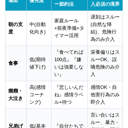
場面
優先度
ー節約法
入必須の境界
遅刻はスルー
家庭ルール
朝の支
中(自動
(自然な帰
+前夜準備+タ
度
化向き)
結)、危険行
イマー活用
為のみ介入
『食べてれば
栄養偏りはス
低(期待
100点』『嫌
ルーOK、誤
食事
値下げ)
いは強要しな
嚥危険のみ介
い』
入
高(感情
『悲しいんだ
感情OK・自
癇癪・
コーチ
ね』感情ラベ
他害行為のみ
大泣き
ング)
ル+待つ
即介入
言い合いはス
ルー、暴力・
兄弟げ
低(基本
『自分たちで