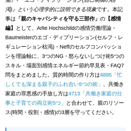
渇)』という心理学的に説明できる現象
です。本記
事は
「親のキャパシティを守る三部作」
の
【感情
編】
として、Arlie Hochschildの感情労働理論・
Baumeisterのエゴ・ディプリーション(セルフ・レ
ギュレーション枯渇)・Neffのセルフコンパッショ
ンを理論軸に、3つのNG・怒らないしつけ術5つの
スキル・場面別感情エネルギー節約早見表・FAQ7
問をまとめました。質的時間の作り方は
4895「忙
しくても深まる親子のふれ合い5つの術」
、共働き
家庭の罪悪感の手放し方は
4713「共働き家庭の仕
事と子育ての両立術5つ」
と合わせて、親のリソー
ス(時間・役割・感情)の3層を守ってください。