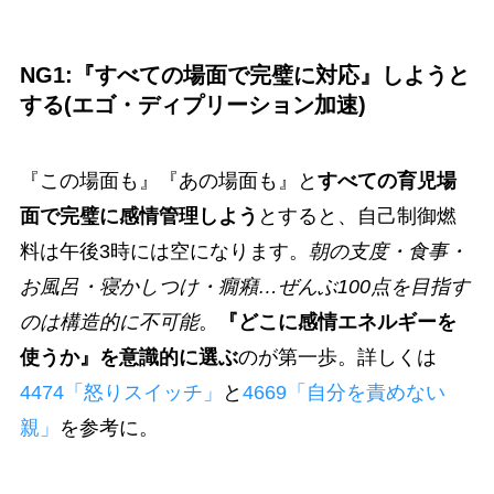
NG1:『すべての場面で完璧に対応』しようと
する(エゴ・ディプリーション加速)
『この場面も』『あの場面も』と
すべての育児場
面で完璧に感情管理しよう
とすると、自己制御燃
料は午後3時には空になります。
朝の支度・食事・
お風呂・寝かしつけ・癇癪…ぜんぶ100点を目指す
のは構造的に不可能
。
『どこに感情エネルギーを
使うか』を意識的に選ぶ
のが第一歩。詳しくは
4474「怒りスイッチ」
と
4669「自分を責めない
親」
を参考に。