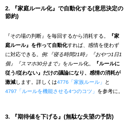
2. 『家庭ルール化』で自動化する(意思決定の
節約)
『その場の判断』を毎回するから消耗する。
『家
庭ルール』を作って自動化
すれば、感情を使わず
に対応できる。
例:『寝る時間21時』『おやつ1日1
個』『スマホ30分まで』
をルール化。
『ルールに
従う/従わない』だけの議論になり、感情の消耗が
激減
します。詳しくは
4776「家族ルール」
と
4797「ルールを機能させる4つのコツ」
を参考に。
3. 『期待値を下げる』(無駄な失望の予防)