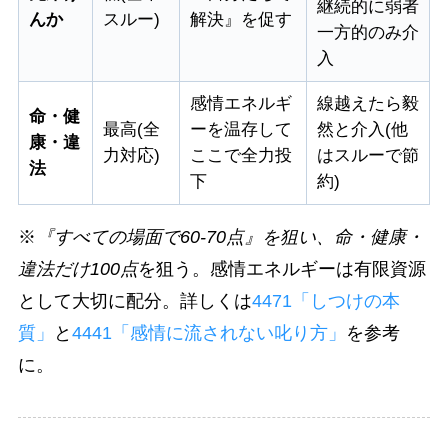
継続的に弱者
んか
スルー)
解決』を促す
一方的のみ介
入
感情エネルギ
線越えたら毅
命・健
最高(全
ーを温存して
然と介入(他
康・違
力対応)
ここで全力投
はスルーで節
法
下
約)
※
『すべての場面で60-70点』を狙い、命・健康・
違法だけ100点
を狙う。感情エネルギーは有限資源
として大切に配分。詳しくは
4471「しつけの本
質」
と
4441「感情に流されない叱り方」
を参考
に。