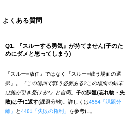
よくある質問
Q1. 『スルーする勇気』が持てません(子のた
めにダメと思ってしまう)
『スルー=放任』ではなく『スルー=戦う場面の選
択』。
『この場面で戦う必要ある?この場面の結末
は誰が引き受ける?』と自問
。
子の課題(忘れ物・失
敗)は子に返す
(課題分離)。詳しくは
4554「課題分
離」
と
4481「失敗の権利」
を参考に。