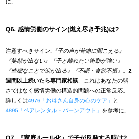
に。
Q6. 感情労働のサイン(燃え尽き予兆)は?
注意すべきサイン:
『子の声が苦痛に聞こえる』
『笑顔が出ない』『子と離れたい衝動が強い』
『些細なことで涙が出る』『不眠・食欲不振』
。
2
週間以上続いたら専門家相談
。これはあなたの弱
さではなく感情労働の構造的問題への正常反応。
詳しくは
4976「お母さん自身の心のケア」
と
4895「ペアレンタル・バーンアウト」
を参考に。
Q7. 『家庭ルール化』で子が反発する時は?