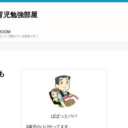
育児勉強部屋
ROOM
ウントで載せている商品です！
も
ぱぱっとパパ
ら
3歳児のパパやってます。