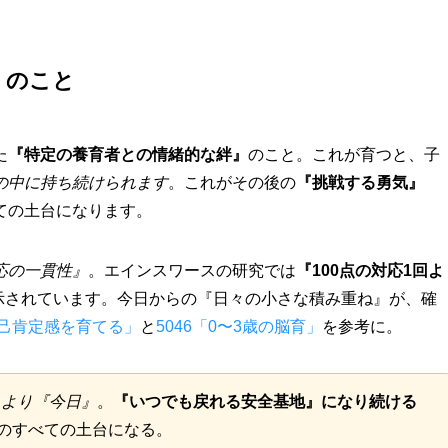
』のこと
た
『特定の養育者との情緒的な絆』
のこと。これが育つと、子
の中に持ち続けられます
。これがその後の
『挑戦する勇気』
ての土台になります。
応の一貫性』
。エインスワースの研究では
『100点の対応1回よ
示されています。今日からの『日々の小さな積み重ね』が、確
自己肯定感を育てる」
と
5046「0〜3歳の脳育」
を参考に。
』より『今日』
。
『いつでも戻れる安全基地』になり続ける
のすべての土台になる。