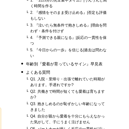
1. 『1日5分の完全集中タイム』|うんうんと聞
く時間を作る
2. 『感情をそのまま受け止める』|否定も評価
もしない
3. 『泣いたら無条件で抱きしめる』|理由を問
わず・条件を付けず
4. 『予測できる親になる』|反応の一貫性を保
つ
5. 『今日からの一歩』を信じる|過去は問わな
い
年齢別『愛着が育っているサイン』早見表
よくある質問
Q1. 入院・里帰り・出張で離れていた時期が
あります。手遅れですか?
Q2. 共働きで時間が短くても愛着は育ちます
か?
Q3. 抱きしめるのが恥ずかしい年齢になって
きました
Q4. 自分が親から愛着を十分にもらえなかっ
た気がして、子にうまく注げません
Q5. パートナーが厳しく反応の一貫性がブレ