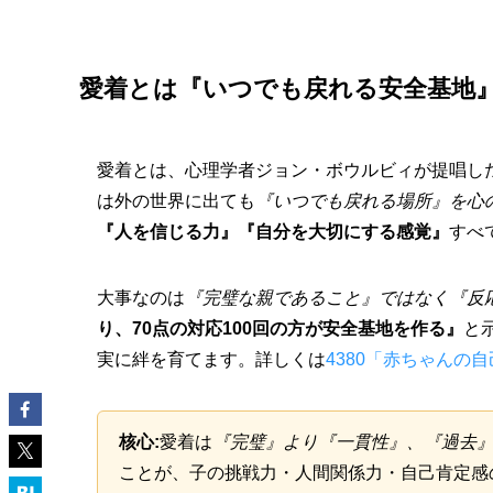
愛着とは『いつでも戻れる安全基地
愛着とは、心理学者ジョン・ボウルビィが提唱し
は外の世界に出ても
『いつでも戻れる場所』を心
『人を信じる力』『自分を大切にする感覚』
すべ
大事なのは
『完璧な親であること』ではなく『反
り、70点の対応100回の方が安全基地を作る』
と
実に絆を育てます。詳しくは
4380「赤ちゃんの
核心:
愛着は
『完璧』より『一貫性』、『過去
ことが、子の挑戦力・人間関係力・自己肯定感