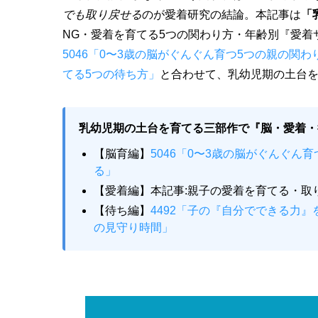
でも取り戻せる
のが愛着研究の結論。本記事は
「
NG・愛着を育てる5つの関わり方・年齢別『愛着
5046「0〜3歳の脳がぐんぐん育つ5つの親の関わ
てる5つの待ち方」
と合わせて、乳幼児期の土台を
乳幼児期の土台を育てる三部作で『脳・愛着・
【脳育編】
5046「0〜3歳の脳がぐんぐ
る」
【愛着編】本記事:親子の愛着を育てる・取
【待ち編】
4492「子の『自分でできる力
の見守り時間」