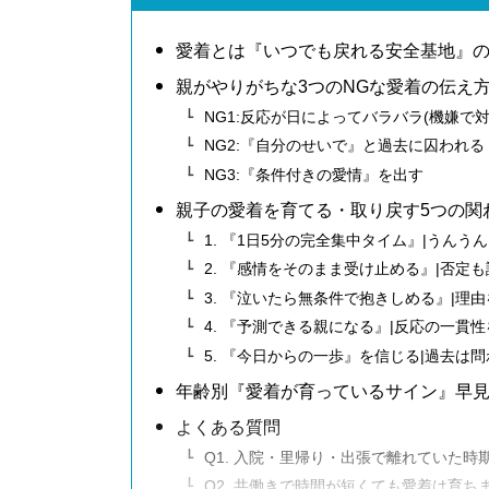
愛着とは『いつでも戻れる安全基地』
親がやりがちな3つのNGな愛着の伝え
NG1:反応が日によってバラバラ(機嫌で
NG2:『自分のせいで』と過去に囚われる
NG3:『条件付きの愛情』を出す
親子の愛着を育てる・取り戻す5つの関
1. 『1日5分の完全集中タイム』|うんう
2. 『感情をそのまま受け止める』|否定
3. 『泣いたら無条件で抱きしめる』|理
4. 『予測できる親になる』|反応の一貫
5. 『今日からの一歩』を信じる|過去は
年齢別『愛着が育っているサイン』早
よくある質問
Q1. 入院・里帰り・出張で離れていた時
Q2. 共働きで時間が短くても愛着は育ち