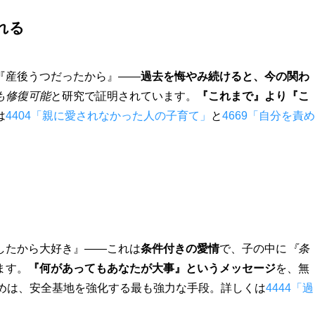
れる
『産後うつだったから』――
過去を悔やみ続けると、今の関わ
も修復可能
と研究で証明されています。
『これまで』より『こ
は
4404「親に愛されなかった人の子育て」
と
4669「自分を責め
したから大好き』――これは
条件付きの愛情
で、子の中に
『条
ます。
『何があってもあなたが大事』というメッセージ
を、無
しめは、安全基地を強化する最も強力な手段。詳しくは
4444「過