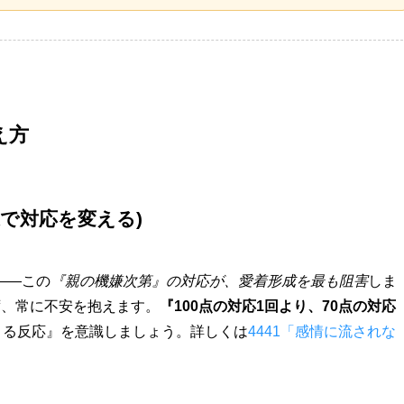
え方
嫌で対応を変える)
――この
『親の機嫌次第』の対応が、愛着形成を最も阻害
しま
ず、常に不安を抱えます。
『100点の対応1回より、70点の対応
きる反応』を意識しましょう。詳しくは
4441「感情に流されな