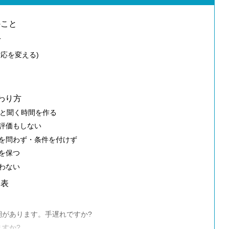
のこと
方
対応を変える)
わり方
んと聞く時間を作る
も評価もしない
由を問わず・条件を付けず
性を保つ
問わない
見表
期があります。手遅れですか?
ますか?