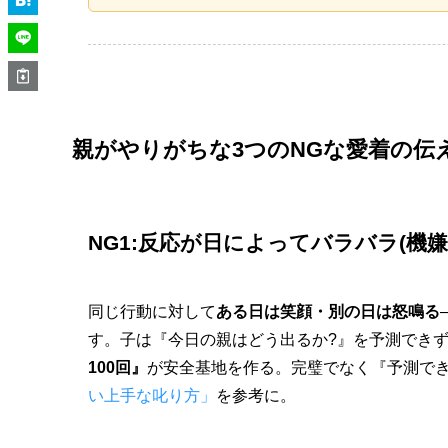
親がやりがちな3つのNGな愛着の伝
NG1:反応が日によってバラバラ(機
同じ行動に対して
ある日は笑顔・別の日は怒鳴る
す。子は『今日の親はどう出るか?』を予測でき
100回』
が安全基地を作る。完璧でなく『予測で
い上手な叱り方」
を参考に。