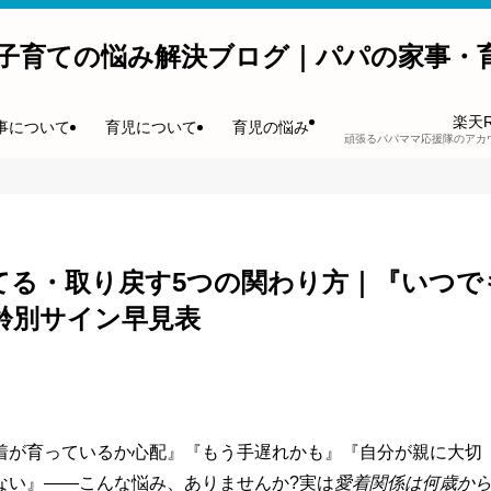
子育ての悩み解決ブログ｜パパの家事・
楽天
事について
育児について
育児の悩み
頑張るパパママ応援隊のアカ
てる・取り戻す5つの関わり方｜『いつで
齢別サイン早見表
着が育っているか心配』『もう手遅れかも』『自分が親に大切
ない』――こんな悩み、ありませんか?実は
愛着関係は何歳か