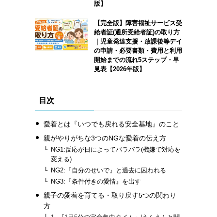
版】
【完全版】障害福祉サービス受
給者証(通所受給者証)の取り方
｜児童発達支援・放課後等デイ
の申請・必要書類・費用と利用
開始までの流れ5ステップ・早
見表【2026年版】
目次
愛着とは『いつでも戻れる安全基地』のこと
親がやりがちな3つのNGな愛着の伝え方
NG1:反応が日によってバラバラ(機嫌で対応を
変える)
NG2:『自分のせいで』と過去に囚われる
NG3:『条件付きの愛情』を出す
親子の愛着を育てる・取り戻す5つの関わり
方