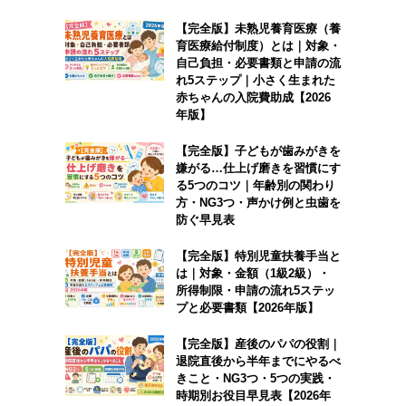
【完全版】未熟児養育医療（養
育医療給付制度）とは｜対象・
自己負担・必要書類と申請の流
れ5ステップ｜小さく生まれた
赤ちゃんの入院費助成【2026
年版】
【完全版】子どもが歯みがきを
嫌がる…仕上げ磨きを習慣にす
る5つのコツ｜年齢別の関わり
方・NG3つ・声かけ例と虫歯を
防ぐ早見表
【完全版】特別児童扶養手当と
は｜対象・金額（1級2級）・
所得制限・申請の流れ5ステッ
プと必要書類【2026年版】
【完全版】産後のパパの役割｜
退院直後から半年までにやるべ
きこと・NG3つ・5つの実践・
時期別お役目早見表【2026年