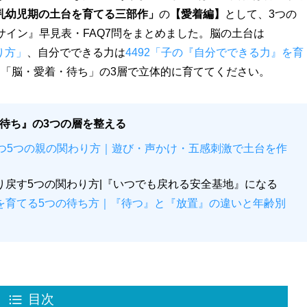
乳幼児期の土台を育てる三部作」
の
【愛着編】
として、3つの
サイン』早見表・FAQ7問をまとめました。脳の土台は
り方」
、自分でできる力は
4492「子の『自分でできる力』を育
「脳・愛着・待ち」の3層で立体的に育ててください。
待ち』の3つの層を整える
ん育つ5つの親の関わり方｜遊び・声かけ・五感刺激で土台を作
り戻す5つの関わり方|『いつでも戻れる安全基地』になる
』を育てる5つの待ち方｜『待つ』と『放置』の違いと年齢別
目次