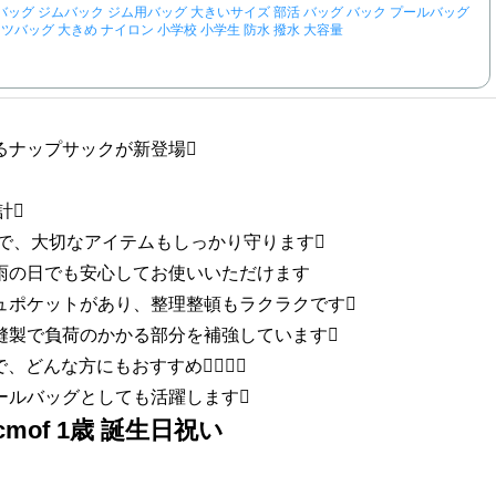
バッグ ジムバック ジム用バッグ 大きいサイズ 部活 バッグ バック プールバッグ
ツバッグ 大きめ ナイロン 小学校 小学生 防水 撥水 大容量
るナップサックが新登場
計
で、大切なアイテムもしっかり守ります
雨の日でも安心してお使いいただけます
ュポケットがあり、整理整頓もラクラクです
縫製で負荷のかかる部分を補強しています
、どんな方にもおすすめ
ールバッグとしても活躍します
of 1歳 誕生日祝い