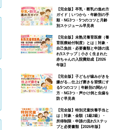
【完全版】卒乳・断乳の進め方
ガイド｜いつから・年齢別の手
順・NG3つ・5つのコツと月齢
別スケジュール早見表
【完全版】未熟児養育医療（養
育医療給付制度）とは｜対象・
自己負担・必要書類と申請の流
れ5ステップ｜小さく生まれた
赤ちゃんの入院費助成【2026
年版】
【完全版】子どもが歯みがきを
嫌がる…仕上げ磨きを習慣にす
る5つのコツ｜年齢別の関わり
方・NG3つ・声かけ例と虫歯を
防ぐ早見表
【完全版】特別児童扶養手当と
は｜対象・金額（1級2級）・
所得制限・申請の流れ5ステッ
プと必要書類【2026年版】