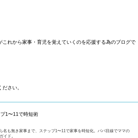
がこれから家事・育児を覚えていくのを応援する為のブログで
ください。
プ1〜11で時短術
ら名も無き家事まで、ステップ1〜11で家事を時短化。パパ目線でママの
践ガイド。