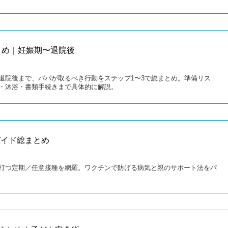
とめ｜妊娠期〜退院後
退院後まで、パパが取るべき行動をステップ1〜3で総まとめ。準備リス
・沐浴・書類手続きまで具体的に解説。
ガイド総まとめ
打つ定期／任意接種を網羅。ワクチンで防げる病気と親のサポート法をパ