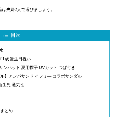
品は夫婦2人で選びましょう。
目次
水
f 1歳 誕生日祝い
サンハット 夏用帽子 UVカット つば付き
サンダル】アンパサンド イフミ― コラボサンダル
 新生児 通気性
ズまとめ