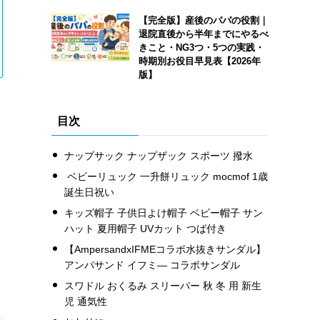
【完全版】産後のパパの役割｜
退院直後から半年までにやるべ
きこと・NG3つ・5つの実践・
時期別お役目早見表【2026年
版】
目次
ナップサック ナップザック スポーツ 撥水
ベビーリュック 一升餅リュック mocmof 1歳
誕生日祝い
キッズ帽子 子供日よけ帽子 ベビー帽子 サン
ハット 夏用帽子 UVカット つば付き
【AmpersandxIFMEコラボ水抜きサンダル】
アンパサンド イフミ― コラボサンダル
スワドル おくるみ スリーパー 秋 冬 用 新生
児 通気性