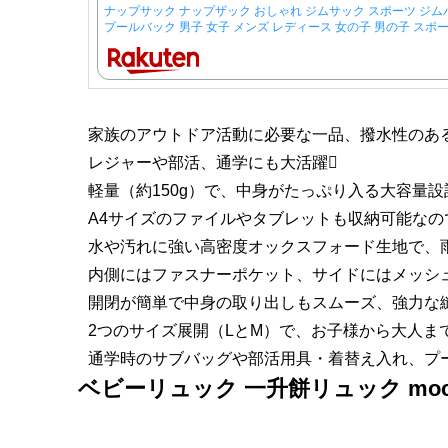
ナップサック ナップザック おしゃれ ジムサック スポーツ ジム
プールバック 男子 女子 メンズ レディース 女の子 男の子 スポー
家族のアウトドア活動に必要な一品、撥水性のあ
レジャーや部活、通学にも大活躍
軽量（約150g）で、中身がたっぷり入る大容量設
A4サイズのファイルやタブレットも収納可能なの
水や汚れに強い高密度オックスフォード生地で、
内側にはファスナーポケット、サイドにはメッシ
開閉が簡単で中身の取り出しもスムーズ、強力な
2つのサイズ展開（LとM）で、お子様から大人まで
通学時のサブバッグや部活用具・着替え入れ、プ
ベビーリュック 一升餅リュック mocm