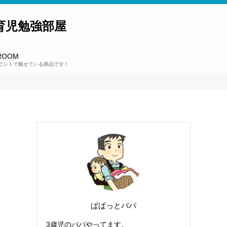
育児勉強部屋
ROOM
ウントで載せている商品です！
ぱぱっとパパ
3歳児のパパやってます。