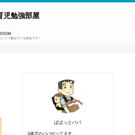
育児勉強部屋
ROOM
ウントで載せている商品です！
ぱぱっとパパ
3歳児のパパやってます。