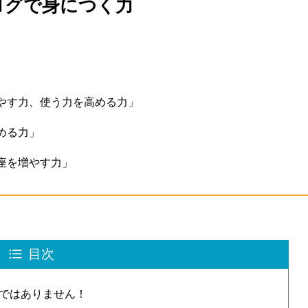
ログで身につく力
やす力、使う力を高める力」
める力」
座を増やす力」
目次
児ではありません！