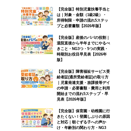
【完全版】特別児童扶養手当と
は｜対象・金額（1級2級）・
所得制限・申請の流れ5ステッ
プと必要書類【2026年版】
【完全版】産後のパパの役割｜
退院直後から半年までにやるべ
きこと・NG3つ・5つの実践・
時期別お役目早見表【2026年
版】
【完全版】障害福祉サービス受
給者証(通所受給者証)の取り方
｜児童発達支援・放課後等デイ
の申請・必要書類・費用と利用
開始までの流れ5ステップ・早
見表【2026年版】
【完全版】保育園・幼稚園に行
きたくない！登園しぶりの原因
と対応｜朝ぐずる子への声か
け・年齢別の関わり方・NG3