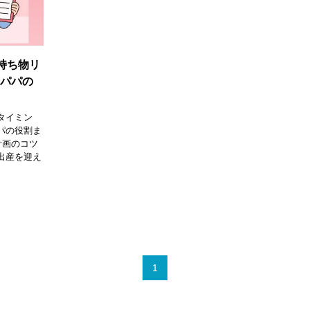
持ち物リ
・パパの
タイミン
パの役割ま
計画のコツ
出産を迎え
1